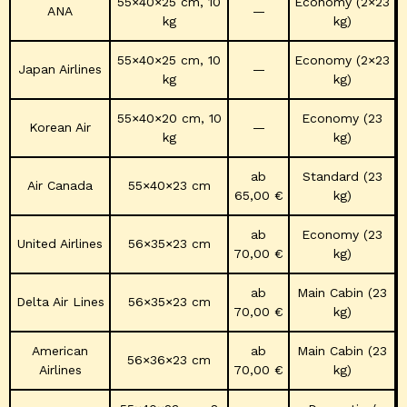
55×40×25 cm, 10
Economy (2×23
ANA
—
kg
kg)
55×40×25 cm, 10
Economy (2×23
Japan Airlines
—
kg
kg)
55×40×20 cm, 10
Economy (23
Korean Air
—
kg
kg)
ab
Standard (23
Air Canada
55×40×23 cm
65,00 €
kg)
ab
Economy (23
United Airlines
56×35×23 cm
70,00 €
kg)
ab
Main Cabin (23
Delta Air Lines
56×35×23 cm
70,00 €
kg)
American
ab
Main Cabin (23
56×36×23 cm
Airlines
70,00 €
kg)