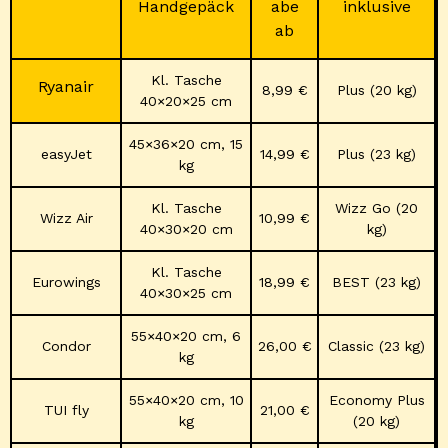
Handgepäck
abe
inklusive
ab
Kl. Tasche
Ryanair
8,99 €
Plus (20 kg)
40×20×25 cm
45×36×20 cm, 15
easyJet
14,99 €
Plus (23 kg)
kg
Kl. Tasche
Wizz Go (20
Wizz Air
10,99 €
40×30×20 cm
kg)
Kl. Tasche
Eurowings
18,99 €
BEST (23 kg)
40×30×25 cm
55×40×20 cm, 6
Condor
26,00 €
Classic (23 kg)
kg
55×40×20 cm, 10
Economy Plus
TUI fly
21,00 €
kg
(20 kg)