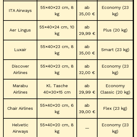
55×40×23 cm, 8
ab
Economy (23
ITA Airways
kg
35,00 €
kg)
55×40×24 cm, 10
ab
Aer Lingus
Plus (20 kg)
kg
29,99 €
55×40×23 cm, 8
ab
Luxair
Smart (23 kg)
kg
35,00 €
Discover
55×40×23 cm, 8
ab
Economy (23
Airlines
kg
32,00 €
kg)
Marabu
Kl. Tasche
ab
Economy
Airlines
40×30×15 cm
29,99 €
Classic (20 kg)
55×40×20 cm, 6
ab
Chair Airlines
Flex (23 kg)
kg
39,00 €
Helvetic
55×40×20 cm, 8
Economy (23
—
Airways
kg
kg)