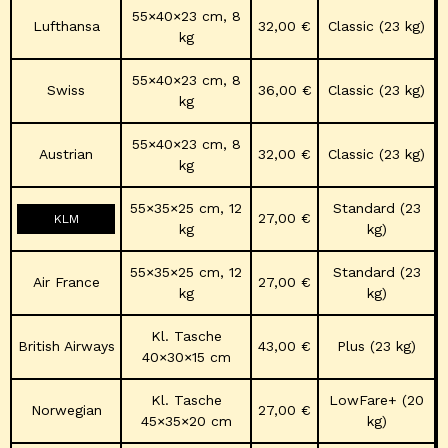
55×40×23 cm, 8
Lufthansa
32,00 €
Classic (23 kg)
kg
55×40×23 cm, 8
Swiss
36,00 €
Classic (23 kg)
kg
55×40×23 cm, 8
Austrian
32,00 €
Classic (23 kg)
kg
55×35×25 cm, 12
Standard (23
27,00 €
KLM
kg
kg)
55×35×25 cm, 12
Standard (23
Air France
27,00 €
kg
kg)
Kl. Tasche
British Airways
43,00 €
Plus (23 kg)
40×30×15 cm
Kl. Tasche
LowFare+ (20
Norwegian
27,00 €
45×35×20 cm
kg)