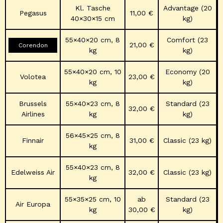
Kl. Tasche
Advantage (20
Pegasus
11,00 €
40×30×15 cm
kg)
55×40×20 cm, 8
Comfort (23
21,00 €
Corendon
kg
kg)
55×40×20 cm, 10
Economy (20
Volotea
23,00 €
kg
kg)
Brussels
55×40×23 cm, 8
Standard (23
32,00 €
Airlines
kg
kg)
56×45×25 cm, 8
Finnair
31,00 €
Classic (23 kg)
kg
55×40×23 cm, 8
Edelweiss Air
32,00 €
Classic (23 kg)
kg
55×35×25 cm, 10
ab
Standard (23
Air Europa
kg
30,00 €
kg)