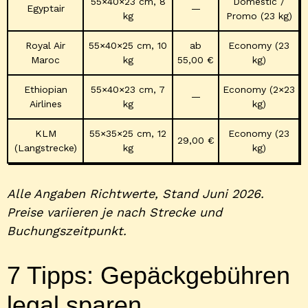
55×40×23 cm, 8
Domestic /
Egyptair
—
kg
Promo (23 kg)
Royal Air
55×40×25 cm, 10
ab
Economy (23
Maroc
kg
55,00 €
kg)
Ethiopian
55×40×23 cm, 7
Economy (2×23
—
Airlines
kg
kg)
KLM
55×35×25 cm, 12
Economy (23
29,00 €
(Langstrecke)
kg
kg)
Alle Angaben Richtwerte, Stand Juni 2026.
Preise variieren je nach Strecke und
Buchungszeitpunkt.
7 Tipps: Gepäckgebühren
legal sparen