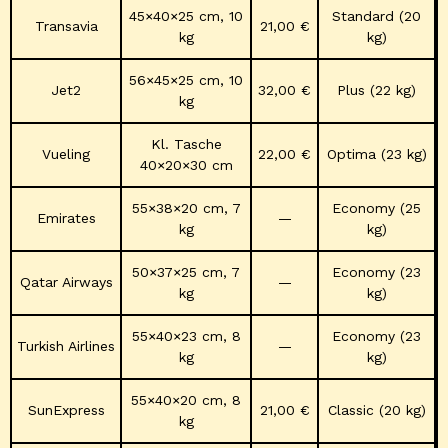
45×40×25 cm, 10
Standard (20
Transavia
21,00 €
kg
kg)
56×45×25 cm, 10
Jet2
32,00 €
Plus (22 kg)
kg
Kl. Tasche
Vueling
22,00 €
Optima (23 kg)
40×20×30 cm
55×38×20 cm, 7
Economy (25
Emirates
—
kg
kg)
50×37×25 cm, 7
Economy (23
Qatar Airways
—
kg
kg)
55×40×23 cm, 8
Economy (23
Turkish Airlines
—
kg
kg)
55×40×20 cm, 8
SunExpress
21,00 €
Classic (20 kg)
kg