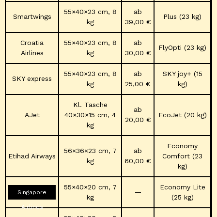
55×40×23 cm, 8
ab
Smartwings
Plus (23 kg)
kg
39,00 €
Croatia
55×40×23 cm, 8
ab
FlyOpti (23 kg)
Airlines
kg
30,00 €
55×40×23 cm, 8
ab
SKY joy+ (15
SKY express
kg
25,00 €
kg)
Kl. Tasche
ab
AJet
40×30×15 cm, 4
EcoJet (20 kg)
20,00 €
kg
Economy
56×36×23 cm, 7
ab
Etihad Airways
Comfort (23
kg
60,00 €
kg)
55×40×20 cm, 7
Economy Lite
—
Singapore
kg
(25 kg)
Airlines