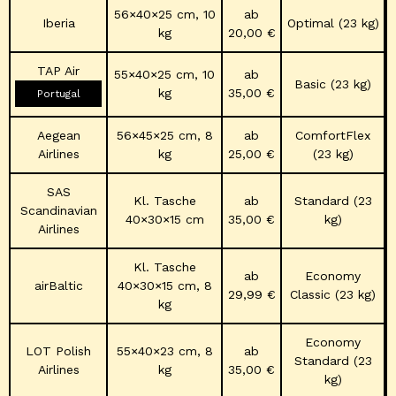
56×40×25 cm, 10
ab
Iberia
Optimal (23 kg)
kg
20,00 €
TAP Air
55×40×25 cm, 10
ab
Basic (23 kg)
kg
35,00 €
Portugal
Aegean
56×45×25 cm, 8
ab
ComfortFlex
Airlines
kg
25,00 €
(23 kg)
SAS
Kl. Tasche
ab
Standard (23
Scandinavian
40×30×15 cm
35,00 €
kg)
Airlines
Kl. Tasche
ab
Economy
airBaltic
40×30×15 cm, 8
29,99 €
Classic (23 kg)
kg
Economy
LOT Polish
55×40×23 cm, 8
ab
Standard (23
Airlines
kg
35,00 €
kg)