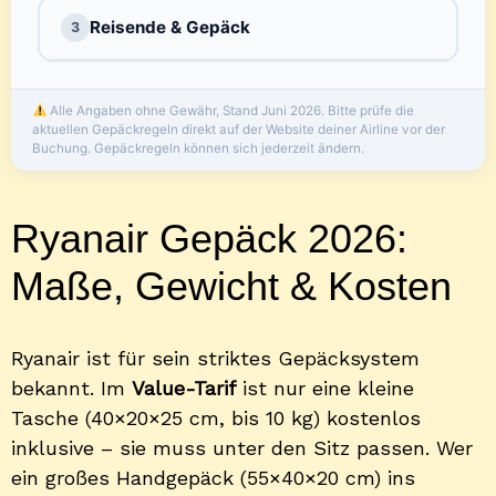
Reisende & Gepäck
3
Alle Angaben ohne Gewähr, Stand Juni 2026. Bitte prüfe die
aktuellen Gepäckregeln direkt auf der Website deiner Airline vor der
Buchung. Gepäckregeln können sich jederzeit ändern.
Ryanair Gepäck 2026:
Maße, Gewicht & Kosten
Ryanair ist für sein striktes Gepäcksystem
bekannt. Im
Value-Tarif
ist nur eine kleine
Tasche (40×20×25 cm, bis 10 kg) kostenlos
inklusive – sie muss unter den Sitz passen. Wer
ein großes Handgepäck (55×40×20 cm) ins