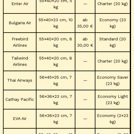
55×40×20 cm, 5
Enter Air
—
Charter (20 kg)
kg
55×40×23 cm, 10
ab
Economy (23
Bulgaria Air
kg
35,00 €
kg)
Freebird
55×40×20 cm, 8
ab
Standard (20
Airlines
kg
30,00 €
kg)
Tailwind
55×40×20 cm, 8
—
Charter (20 kg)
Airlines
kg
56×45×25 cm, 7
Economy Saver
Thai Airways
—
kg
(23 kg)
56×36×23 cm, 7
Economy Light
Cathay Pacific
—
kg
(23 kg)
56×36×23 cm, 7
Economy (2×23
EVA Air
—
kg
kg)