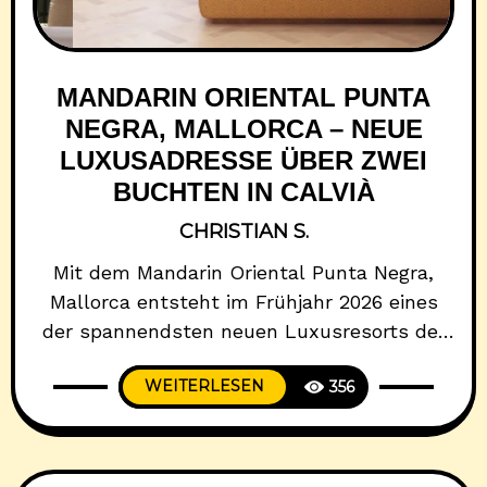
MANDARIN ORIENTAL PUNTA
NEGRA, MALLORCA – NEUE
LUXUSADRESSE ÜBER ZWEI
BUCHTEN IN CALVIÀ
CHRISTIAN S.
Mit dem Mandarin Oriental Punta Negra,
Mallorca entsteht im Frühjahr 2026 eines
der spannendsten neuen Luxusresorts der
Insel. Hoch über zwei kleinen, geschützten
WEITERLESEN
356
Buchten an der Südwestküste Mallorca
positioniert sich das Fünf-Sterne-Resort als
stilvoller Rückzugsort mit internationalem
Anspruch. Die Kombination aus