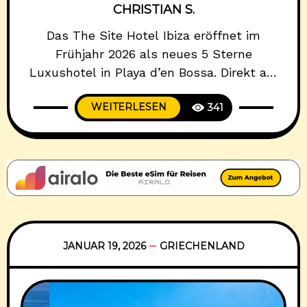
CHRISTIAN S.
Das The Site Hotel Ibiza eröffnet im
Frühjahr 2026 als neues 5 Sterne
Luxushotel in Playa d’en Bossa. Direkt am
feinsandigen Strand gelegen, verbindet das
WEITERLESEN
341
fabelhafte Spa-Hotel internationale
Unterhaltung mit exklusiver Erholung.
Gäste erwartet ein modernes Lifestyle-
Konzept, das Konzerte und Shows von
Weltrang mit hochkarätiger Gastronomie
und einem großzügigen Wellnessbereich
kombiniert. Mit insgesamt 461 Zimmern,
JANUAR 19, 2026
GRIECHENLAND