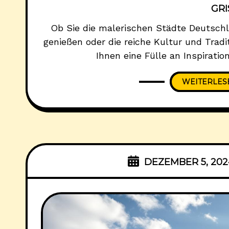
GR
Ob Sie die malerischen Städte Deutsch
genießen oder die reiche Kultur und Tradi
Ihnen eine Fülle an Inspiratio
nächste Deutschlandreise. Von der Nords
WEITERLES
die schönsten Sehenswürdigkeiten, ku
Juwelen dieses vielse
DEZEMBER 5, 202