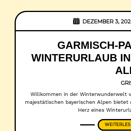
DEZEMBER 3, 202
GARMISCH-P
WINTERURLAUB IN
AL
GR
Willkommen in der Winterwunderwelt v
majestätischen bayerischen Alpen bietet 
Herz eines Winterurl
nun Skifahren, Snowboarden oder Wint
WEITERLE
perfekte Mischung aus erstklassigen Pis