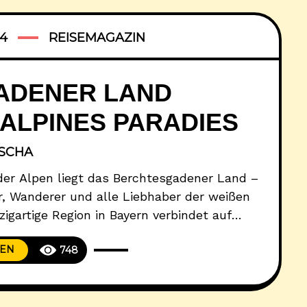
24
REISEMAGAZIN
ADENER LAND
ALPINES PARADIES
ISCHA
der Alpen liegt das Berchtesgadener Land –
r, Wanderer und alle Liebhaber der weißen
zigartige Region in Bayern verbindet auf
erstklassige Wintersportmöglichkeiten und
SEN
748
ndschaft. Schlüsselerkenntnisse Das
artige Kombination aus alpiner Landschaft,
rtangeboten