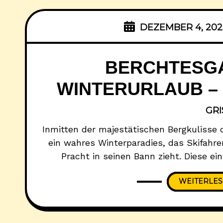
DEZEMBER 4, 20
BERCHTESG
WINTERURLAUB – 
GR
Inmitten der majestätischen Bergkulisse 
ein wahres Winterparadies, das Skifahre
Pracht in seinen Bann zieht. Diese ein
beeindruckende Weise alpine Schönheit, 
WEITERLE
die charmante bayerische Gastfreu
Berchtesgadener Land bietet eine einzig
Winterspo