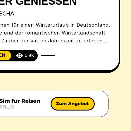
R GENIESSEN
ISCHA
onen für einen Winterurlaub in Deutschland.
e und der romantischen Winterlandschaft
 Zauber der kalten Jahreszeit zu erleben.
liches Hütteneinkehren – im Allgäu finden
EN
0.9K
enteuer, Entspannung und traditioneller
fältiges Angebot an Wintersportaktivitäten
n und Langlaufen Malerische