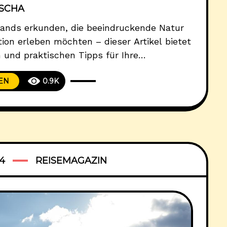
ISCHA
lands erkunden, die beeindruckende Natur
tion erleben möchten – dieser Artikel bietet
n und praktischen Tipps für Ihre
eeküste bis hin zu den Alpen entdecken Sie
EN
0.9K
linarischen Highlights und verborgenen
itigen Landes. Wichtige
4
REISEMAGAZIN