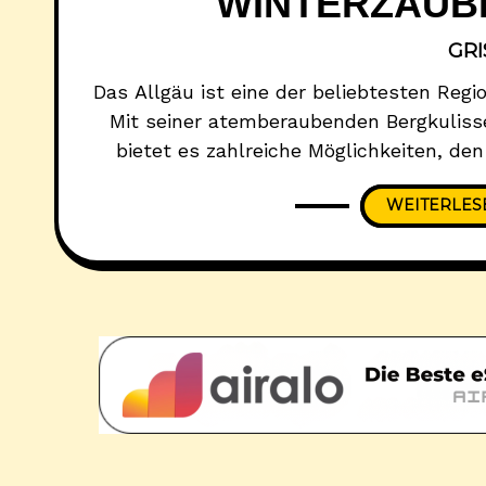
WINTERZAUBE
GR
Das Allgäu ist eine der beliebtesten Regi
Mit seiner atemberaubenden Bergkuliss
bietet es zahlreiche Möglichkeiten, den
Ob Skifahren, Winterwandern oder gemüt
WEITERLES
Urlauber die perfekte Mischung aus Ab
Gastfreundschaft. Schlüsselaspekte Viel
wie Skifahren, Snowboarde