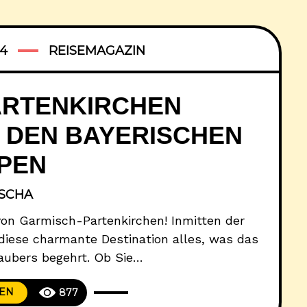
4
REISEMAGAZIN
ARTENKIRCHEN
 DEN BAYERISCHEN
PEN
ISCHA
on Garmisch-Partenkirchen! Inmitten der
diese charmante Destination alles, was das
aubers begehrt. Ob Sie
erwandern möchten – hier finden Sie die
SEN
877
ten, atemberaubenden Naturerlebnissen und