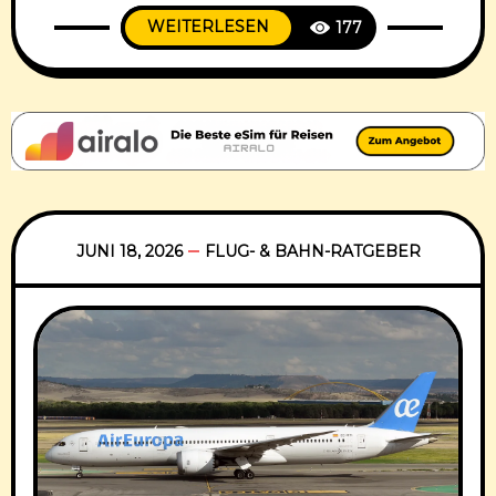
Airline verschiedene Vielfliegerkonzepte
WEITERLESEN
177
untersucht; einen offiziellen Starttermin
gibt es nicht.Für Euch als Reisende ist die
Nachricht trotzdem spannend: Sollte
Condor Stripes wirklich starten, könnte die
Airline erstmals wieder ein eigenes
Kundenbindungsprogramm anbieten.
Besonders interessant wäre das für alle, die
regelmäßig
JUNI 18, 2026
FLUG- & BAHN-RATGEBER