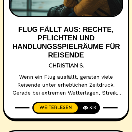
FLUG FÄLLT AUS: RECHTE,
PFLICHTEN UND
HANDLUNGSSPIELRÄUME FÜR
REISENDE
CHRISTIAN S.
Wenn ein Flug ausfällt, geraten viele
Reisende unter erheblichen Zeitdruck.
Gerade bei extremen Wetterlagen, Streiks
oder technischen Problemen stehen
WEITERLESEN
313
Urlauberinnen und Urlauber plötzlich vor
der Frage, wie sie überhaupt noch an ihr Ziel
kommen. In dieser Situation ist es