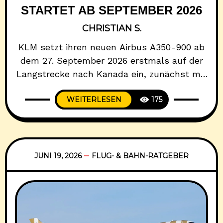
STARTET AB SEPTEMBER 2026
CHRISTIAN S.
KLM setzt ihren neuen Airbus A350-900 ab
dem 27. September 2026 erstmals auf der
Langstrecke nach Kanada ein, zunächst mit
fünf Umläufen pro Woche zwischen
WEITERLESEN
175
Amsterdam und Toronto Pearson, geplant
bis zum 29. November 2026. Wenn Ihr im
Herbst nach Kanada fliegt oder einfach neue
Flugzeugtypen mögt, ist das relevant für
Euch. KLM selbst nennt
JUNI 19, 2026
FLUG- & BAHN-RATGEBER