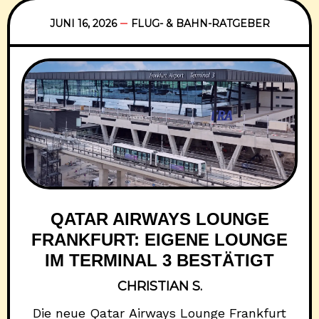
allem Richtung Lateinamerika. Die neuen
Flüge gehen aus aktuellen Flugplandaten
JUNI 16, 2026
FLUG- & BAHN-RATGEBER
hervor, über die zuerst AeroRoutes
QATAR AIRWAYS LOUNGE
FRANKFURT: EIGENE LOUNGE
IM TERMINAL 3 BESTÄTIGT
CHRISTIAN S.
Die neue Qatar Airways Lounge Frankfurt