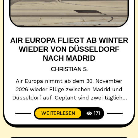
AIR EUROPA FLIEGT AB WINTER
WIEDER VON DÜSSELDORF
NACH MADRID
CHRISTIAN S.
Air Europa nimmt ab dem 30. November
2026 wieder Flüge zwischen Madrid und
Düsseldorf auf. Geplant sind zwei tägliche
Verbindungen mit Boeing 737-800. Für Euch
WEITERLESEN
171
bedeutet das: mehr Auswahl auf der
Strecke nach Spanien und bessere
Umsteigemöglichkeiten über Madrid, vor