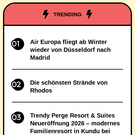
Seit März 2026 gelten bei Miles & More auch
für Discover Airlines dynamische
TRENDING
Meilenpreise.
Air Europa fliegt ab Winter
01
wieder von Düsseldorf nach
Madrid
Die schönsten Strände von
02
Rhodos
Trendy Perge Resort & Suites
03
Neueröffnung 2026 – modernes
Familienresort in Kundu bei