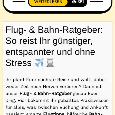
WEITERLESEN
381
Metropole in Südostasien besonders
attraktiv, da sie regelmäßig mit Nonstop-
oder One-Stop-Verbindungen aus Europa
erreichbar ist. Seit der Einführung
Flug- & Bahn-Ratgeber:
dynamischer Meilenpreise hat sich jedoch
ein entscheidender Faktor verändert: Der
So reist Ihr günstiger,
benötigte Meilenpreis für einen Business-
entspannter und ohne
Class-Prämienflug hängt heute
Stress
Ihr plant Eure nächste Reise und wollt dabei
weder Zeit noch Nerven verlieren? Dann ist
unser
Flug- & Bahn-Ratgeber
genau Euer
Ding. Hier bekommt Ihr geballtes Praxiswissen
für alles, was zwischen Buchung und Ankunft
passiert: smarte
Flugtipps
, hilfreiche
Bahn-