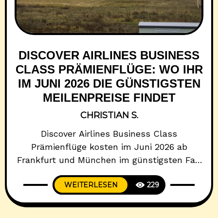
DISCOVER AIRLINES BUSINESS
CLASS PRÄMIENFLÜGE: WO IHR
IM JUNI 2026 DIE GÜNSTIGSTEN
MEILENPREISE FINDET
CHRISTIAN S.
Discover Airlines Business Class
Prämienflüge kosten im Juni 2026 ab
Frankfurt und München im günstigsten Fall
41.881 Miles & More Meilen plus 531 Euro
WEITERLESEN
229
Zuzahlungen. Der niedrigste gefundene Preis
gilt für einen Oneway-Flug von Frankfurt
nach Punta Cana im Business Light-Tarif.