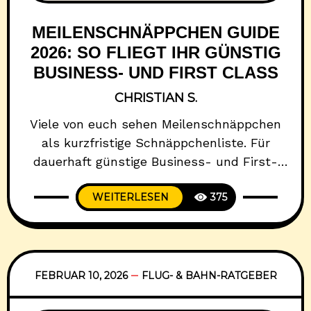
MEILENSCHNÄPPCHEN GUIDE
2026: SO FLIEGT IHR GÜNSTIG
BUSINESS- UND FIRST CLASS
CHRISTIAN S.
Viele von euch sehen Meilenschnäppchen
als kurzfristige Schnäppchenliste. Für
dauerhaft günstige Business- und First-
Class-Flüge ist aber nicht die Liste
WEITERLESEN
375
entscheidend, sondern euer System: Wie
schnell erkennt ihr gute Deals, wie sauber
rechnet ihr Gebühren ein, und wie reduziert
ihr das Risiko, wenn Tickets nicht flexibel
sind. Dieser Guide ist deshalb bewusst
FEBRUAR 10, 2026
FLUG- & BAHN-RATGEBER
evergreen aufgebaut. Ihr könnt