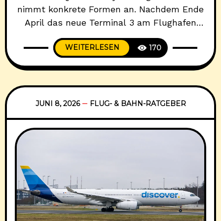
nimmt konkrete Formen an. Nachdem Ende
April das neue Terminal 3 am Flughafen
Frankfurt den Betrieb aufgenommen hat
WEITERLESEN
170
und zahlreiche Airlines vom bisherigen
Terminal 2 umgezogen sind, steht nun fest:
Qatar Airways plant eine eigene Lounge im
neuen Terminal. Ein Bauschild im Lounge-
Bereich bestätigt die Pläne der Airline und
JUNI 8, 2026
FLUG- & BAHN-RATGEBER