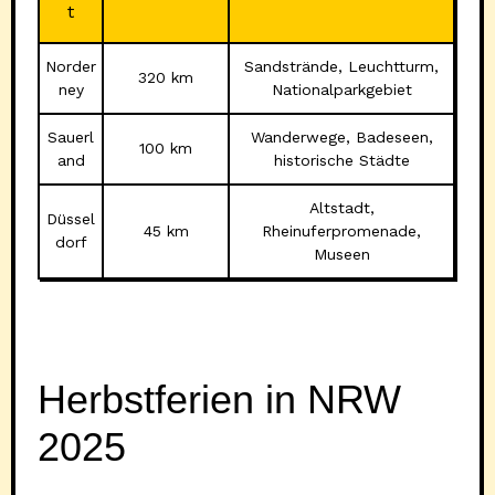
t
Norder
Sandstrände, Leuchtturm,
320 km
ney
Nationalparkgebiet
Sauerl
Wanderwege, Badeseen,
100 km
and
historische Städte
Altstadt,
Düssel
45 km
Rheinuferpromenade,
dorf
Museen
Herbstferien in NRW
2025