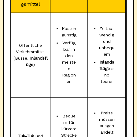
gsmittel
Kosten
Zeitauf
günstig
wendig
und
Verfüg
Öffentliche
unbequ
bar in
Verkehrsmittel
em
den
(Busse,
Inlandsfl
meiste
Inlands
üge
)
n
flüge
si
Region
nd
en
teurer
Preise
Beque
müssen
m für
ausgeh
kürzere
andelt
Strecke
Tuk-Tuk
und