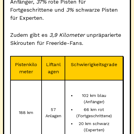
Anfänger,
37%
rote Pisten für
Fortgeschrittene und
3%
schwarze Pisten
für Experten.
Zudem gibt es
3,9 Kilometer
unpräparierte
Skirouten für Freeride-Fans.
Pistenkilo
Liftanl
Schwierigkeitsgrade
meter
agen
102 km blau
(Anfänger)
57
66 km rot
188 km
Anlagen
(Fortgeschrittene)
20 km schwarz
(Experten)