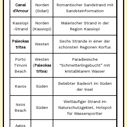
Canal
Norden
Romantischer Sandstrand mit
d’Amour
(Sidari)
Sandsteinformation
Kassiopi
Norden
Malerischer Strand in der
-Strand
(Kassiopi)
Region Kassiopi
Paleokas
Sechs Strände in einer der
Westen
tritsa
schönsten Regionen Korfus
Porto
Westen
Paradiesische
Timoni
(
Paleokas
“Schmetterlingsbucht” mit
Beach
tritsa
)
kristallklarem Wasser
Beliebter Badeort im Süden
Kavos
Süden
der Insel
Weitläufiger Strand im
Issos
Süden
Naturschutzgebiet, Hotspot
Beach
für Wassersportler
Agios