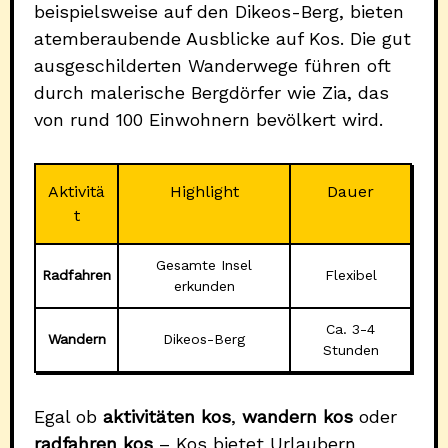
beispielsweise auf den Dikeos-Berg, bieten
atemberaubende Ausblicke auf Kos. Die gut
ausgeschilderten Wanderwege führen oft
durch malerische Bergdörfer wie Zia, das
von rund 100 Einwohnern bevölkert wird.
Aktivitä
Highlight
Dauer
t
Gesamte Insel
Radfahren
Flexibel
erkunden
Ca. 3-4
Wandern
Dikeos-Berg
Stunden
Egal ob
aktivitäten kos
,
wandern kos
oder
radfahren kos
– Kos bietet Urlaubern