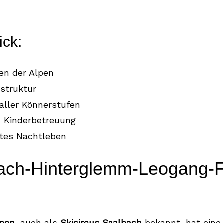
ick:
en der Alpen
struktur
 aller Könnerstufen
d Kinderbetreuung
btes Nachtleben
bach-Hinterglemm-Leogang-F
lpen
, auch als
Skicircus Saalbach
bekannt, hat eine 