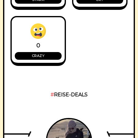
0
CRAZY
REISE-DEALS