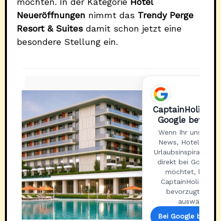
möchten. In der Kategorie
Hotel
Neueröffnungen
nimmt das
Trendy Perge
Resort & Suites
damit schon jetzt eine
besondere Stellung ein.
CaptainHoliday.d
Google bevorz
Wenn Ihr unsere R
News, Hotel-Tipps
Urlaubsinspirationen
direkt bei Google 
möchtet, könnt 
CaptainHoliday.de
bevorzugte Quel
auswählen.
Bei Google bevorz